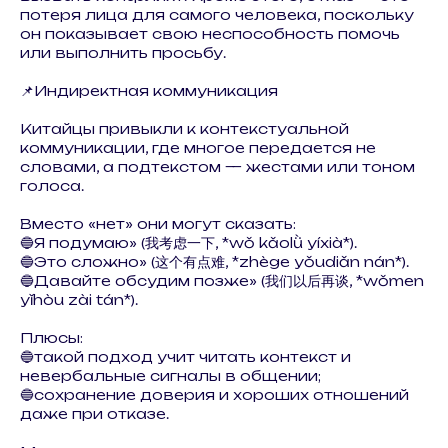
потеря лица для самого человека, поскольку
он показывает свою неспособность помочь
или выполнить просьбу.
📌Индиректная коммуникация
Китайцы привыкли к контекстуальной
коммуникации, где многое передается не
словами, а подтекстом — жестами или тоном
голоса.
Вместо «нет» они могут сказать:
🔵Я подумаю» (我考虑一下, *wǒ kǎolǜ yíxià*).
🔵Это сложно» (这个有点难, *zhège yǒudiǎn nán*).
🔵Давайте обсудим позже» (我们以后再谈, *wǒmen
yǐhòu zài tán*).
Плюсы:
🔵такой подход учит читать контекст и
невербальные сигналы в общении;
🔵сохранение доверия и хороших отношений
даже при отказе.