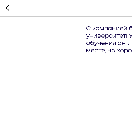
Анна
С компанией б
университет! 
обучения англ
месте, на хор