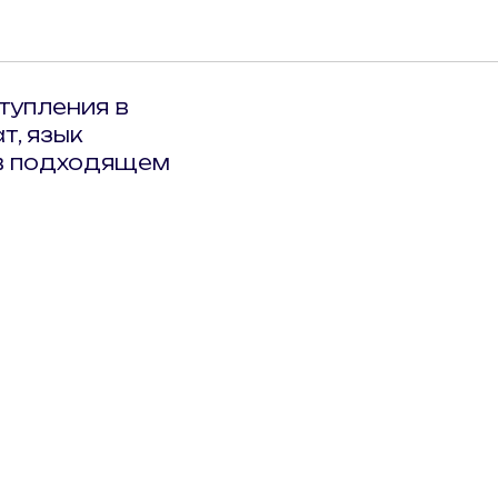
тупления в
т, язык
 в подходящем